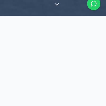
Vuelos Privados y Vuelos
Turísticos en Panamá
Aeroservicios PTY es la empresa líder en
vuelos
privados en Panamá
y
vuelos turísticos en
Panamá
. Ofrecemos alquiler de avión, avioneta
y helicóptero para rentar avión en Panamá con
seguridad, puntualidad y servicio personalizado.
Desde sobrevuelos panorámicos sobre el Canal y
la Ciudad de Panamá hasta charter privado a